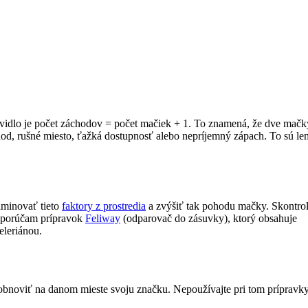
vidlo je počet záchodov = počet mačiek + 1. To znamená, že dve mač
hod, rušné miesto, ťažká dostupnosť alebo nepríjemný zápach. To sú le
iminovať tieto
faktory z prostredia
a zvýšiť tak pohodu mačky. Skontrol
porúčam prípravok
Feliway
(odparovač do zásuvky), ktorý obsahuje
eleriánou.
bnoviť na danom mieste svoju značku. Nepoužívajte pri tom prípravk