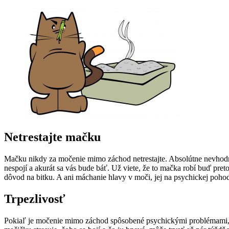
Netrestajte mačku
Mačku nikdy za močenie mimo záchod netrestajte. Absolútne nevhodné
nespojí a akurát sa vás bude báť. Už viete, že to mačka robí buď preto,
dôvod na bitku. A ani máchanie hlavy v moči, jej na psychickej poho
Trpezlivosť
Pokiaľ je močenie mimo záchod spôsobené psychickými problémami, bu