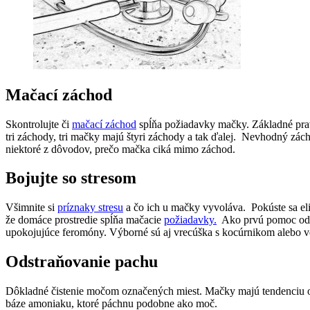
Mačací záchod
Skontrolujte či
mačací záchod
spĺňa požiadavky mačky. Základné pra
tri záchody, tri mačky majú štyri záchody a tak ďalej. Nevhodný zác
niektoré z dôvodov, prečo mačka ciká mimo záchod.
Bojujte so stresom
Všimnite si
príznaky stresu
a čo ich u mačky vyvoláva. Pokúste sa el
že domáce prostredie spĺňa mačacie
požiadavky.
Ako prvú pomoc od
upokojujúce feromóny. Výborné sú aj vrecúška s kocúrnikom alebo v
Odstraňovanie pachu
Dôkladné čistenie močom označených miest. Mačky majú tendenciu o
báze amoniaku, ktoré páchnu podobne ako moč.