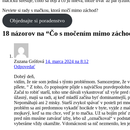
mačičku stresuje, čoho sa bojí a čo ju hnevá, môže trvať až pár týždň
Neviete si rady s mačkou, ktorá močí mimo záchod?
Objednajte si poradenstvo
18 názorov na “Čo s močením mimo zácho
Zuzana Grófová
14. marca 2024 na 8:12
Odpovedať
Dobrý deň,
vidím, že nie som jediná s týmto problémom. Samozrejme, že ve
píšete, “ Z toho, čo popisujete pôjde s najväčšou pravdepodo
Začal to robiť starší, toho sme dávali vykastrovať už vyše pre
úžasný, majú sa radi, aj keď mladší začína byť dominantnejší, pr
Nepomáhajú ani 2 misky. Starší zvykol spávať v posteli pri mne,
problém sa ani predomnou vykadiť hocikde v byte, vyjde z mač
mojkavý, keď sa mu chce, veď je to mačka. Už sa bojím prísť z 
pred ním musíme zatvárať izby, lebo už „označkoval“ v podstate
vyberáme vždy okamžite. Vdomácnosti sa nič nezmenilo, len 