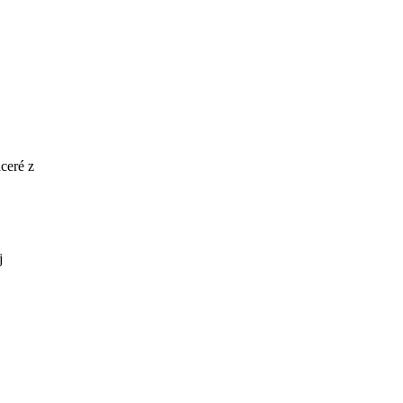
ceré z
j