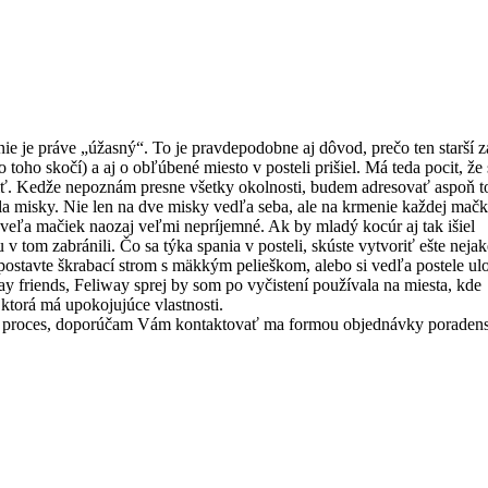
ie je práve „úžasný“. To je pravdepodobne aj dôvod, prečo ten starší z
oho skočí) a aj o obľúbené miesto v posteli prišiel. Má teda pocit, že 
ačiť. Kedže nepoznám presne všetky okolnosti, budem adresovať aspoň t
la misky. Nie len na dve misky vedľa seba, ale na krmenie každej mač
e veľa mačiek naozaj veľmi nepríjemné. Ak by mladý kocúr aj tak išiel
 v tom zabránili. Čo sa týka spania v posteli, skúste vytvoriť ešte nejak
m postavte škrabací strom s mäkkým pelieškom, alebo si vedľa postele ul
y friends, Feliway sprej by som po vyčistení používala na miesta, kde
ktorá má upokojujúce vlastnosti.
hší proces, doporúčam Vám kontaktovať ma formou objednávky poradens