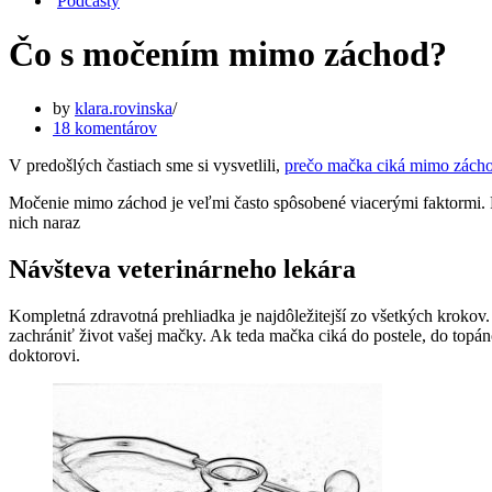
Podcasty
Čo s močením mimo záchod?
by
klara.rovinska
18 komentárov
V predošlých častiach sme si vysvetlili,
prečo mačka ciká mimo zách
Močenie mimo záchod je veľmi často spôsobené viacerými faktormi. Pre
nich naraz
Návšteva veterinárneho lekára
Kompletná zdravotná prehliadka je najdôležitejší zo všetkých krokov.
zachrániť život vašej mačky. Ak teda mačka ciká do postele, do topá
doktorovi.