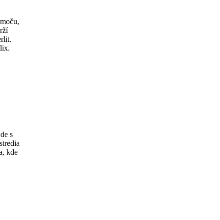
, moču,
rží
lit.
lix.
de s
stredia
a, kde