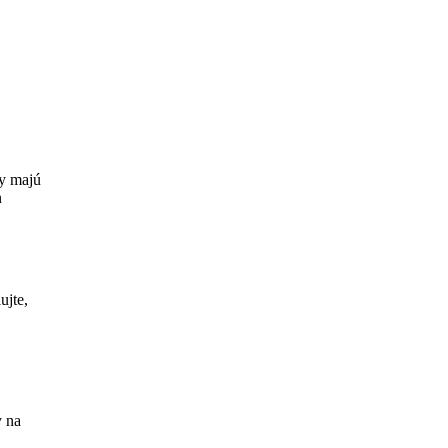
ky majú
n
ujte,
y na