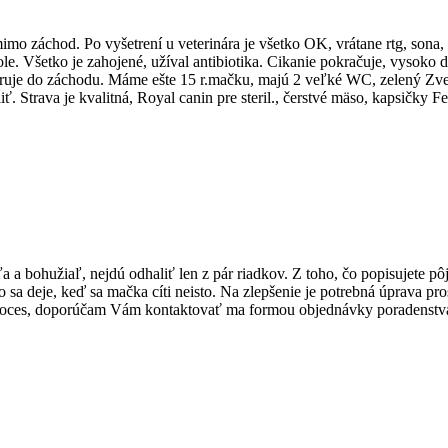
mimo záchod. Po vyšetrení u veterinára je všetko OK, vrátane rtg, sona
le. Všetko je zahojené, užíval antibiotika. Cikanie pokračuje, vysoko d
eruje do záchodu. Máme ešte 15 r.mačku, majú 2 veľké WC, zelený Zver
. Strava je kvalitná, Royal canin pre steril., čerstvé mäso, kapsičky Fe
 bohužiaľ, nejdú odhaliť len z pár riadkov. Z toho, čo popisujete pôj
 deje, keď sa mačka cíti neisto. Na zlepšenie je potrebná úprava pro
í proces, doporúčam Vám kontaktovať ma formou objednávky poradenstv