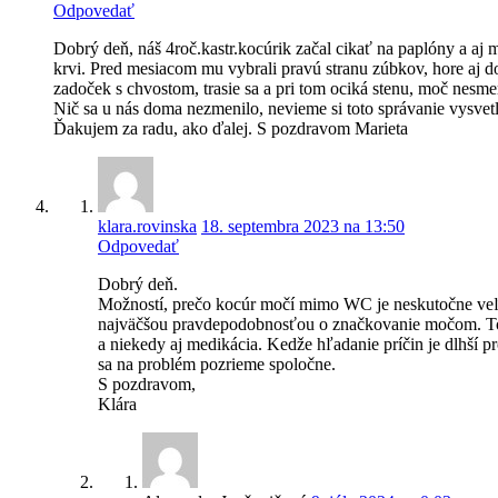
Odpovedať
Dobrý deň, náš 4roč.kastr.kocúrik začal cikať na paplóny a aj 
krvi. Pred mesiacom mu vybrali pravú stranu zúbkov, hore aj do
zadoček s chvostom, trasie sa a pri tom ociká stenu, moč nesm
Nič sa u nás doma nezmenilo, nevieme si toto správanie vysvetliť
Ďakujem za radu, ako ďalej. S pozdravom Marieta
klara.rovinska
18. septembra 2023 na 13:50
Odpovedať
Dobrý deň.
Možností, prečo kocúr močí mimo WC je neskutočne veľa a
najväčšou pravdepodobnosťou o značkovanie močom. To sa
a niekedy aj medikácia. Kedže hľadanie príčin je dlhš
sa na problém pozrieme spoločne.
S pozdravom,
Klára