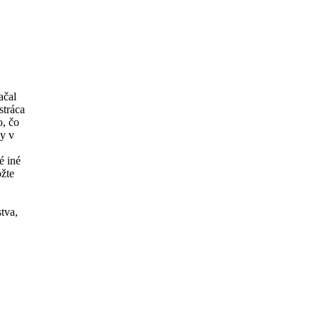
ačal
stráca
o, čo
ky v
é iné
ožte
tva,