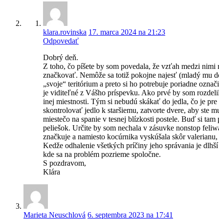
klara.rovinska
17. marca 2024 na 21:23
Odpovedať
Dobrý deň.
Z toho, čo píšete by som povedala, že vzťah medzi nimi n
značkovať. Nemôže sa totiž pokojne najesť (mladý mu do t
„svoje“ teritórium a preto si ho potrebuje poriadne ozn
je viditeľné z Vášho príspevku. Ako prvé by som rozdeli
inej miestnosti. Tým si nebudú skákať do jedla, čo je pr
skontrolovať jedlo k staršiemu, zatvorte dvere, aby ste mu
miestečo na spanie v tesnej blízkosti postele. Buď si ta
peliešok. Určite by som nechala v zásuvke nonstop feliwa
značkuje a namiesto kocúrnika vyskúšala skôr valerianu, 
Kedže odhalenie všetkých príčiny jeho správania je dl
kde sa na problém pozrieme spoločne.
S pozdravom,
Klára
Marieta Neuschlová
6. septembra 2023 na 17:41