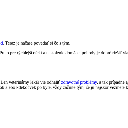
od
. Teraz je načase povedať si čo s tým.
to pre rýchlejší efekt a nastolenie domácej pohody je dobré riešiť via
 Len veterinárny lekár vie odhaliť
zdravotné problémy
, a tak prípadne a
nok alebo kdekoľvek po byte, vždy začnite tým, že ju najskôr vezmete k