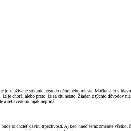
 je zaužívané strkanie nosu do očúraného miesta. Mačka si to v hlav
 že je chorá, alebo preto, že sa cíti neisto. Žiaden z týchto dôvodov nie
de a sebavedomí nijak nepridá.
de to chcieť dávku trpezlivosti. Aj keď hneď teraz zmeníte všetko, 