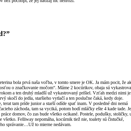
ov než pochopí, že jej naozaj nič nehrozí.
d?”
terina bola prvá naša voľba, v tomto smere je OK. Ja mám pocit, že a
bnosťou o značkovanie močom“. Máme 2 kocúrikov, obaja sú vykastrova
d rokom a ten druhý mladší už vykastrovaný prišiel. Vzťah medzi nimi je
vý skočí do jedla, staršieho vytlačí a ten poslučne čaká, kedy doje.
 terat tam príde junior a starší odíde spať inam. V posledné dni nemá
acieho záchoda, tam sa vyciká, potom hodí mláčky ešte 4 kade tade. J
práce domov, čo zas bude všetko ocikané. Postele, podušky, stoličky, 
 všetko. Felliway nepomáha, kocúrnik tiež nie, toalety sú čistučké,
jeho správanie…Už to mierne nedávam.